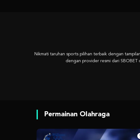
Nikmati taruhan sports pilihan terbaik dengan tampil
dengan provider resmi dari SBOBET d
Permainan Olahraga