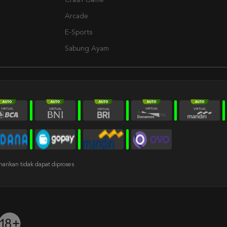
Crash Game
Arcade
E-Sports
Sabung Ayam
arikan tidak dapat diproses