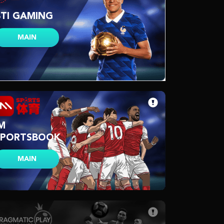
BTI GAMING
MAIN
IM
SPORTSBOOK
MAIN