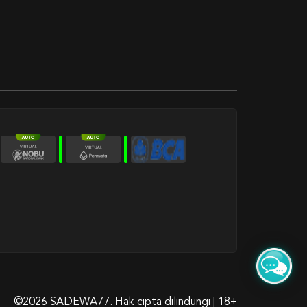
©2026 SADEWA77. Hak cipta dilindungi | 18+