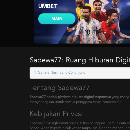
UMBET
MAIN
Sadewa77: Ruang Hiburan Digi
1. General Terms and Conditions
Tentang Sadewa77
Sadewa77
adalah
platform hiburan digital terpercaya
yang mengh
menyenangkan untuk semua pengguna tanpa batas waktu.
Kebijakan Privasi
Sadewa77 menghormati privasi setiap pengguna. Semua data pri
pribadi Anda kepada pihak ketiga tanpa izin. Dengan mengguna