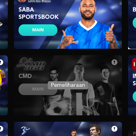
SABA
SPORTSBOOK
MAIN
CMD
MAIN