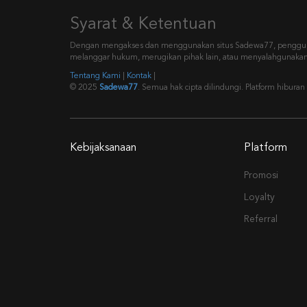
Syarat & Ketentuan
Dengan mengakses dan menggunakan situs Sadewa77, penggun
melanggar hukum, merugikan pihak lain, atau menyalahgunaka
Tentang Kami
|
Kontak
|
© 2025
Sadewa77
. Semua hak cipta dilindungi. Platform hiburan 
Kebijaksanaan
Platform
Promosi
Loyalty
Referral