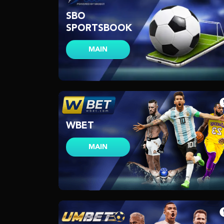
SBO
SPORTSBOOK
MAIN
WBET
MAIN