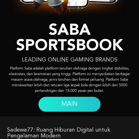
SABA
SPORTSBOOK
LEADING ONLINE GAMING BRANDS
Platform Saba adalah platform taruhan olahraga dengan tingkat stabilitas,
elastisitas, dan keamanan yang tinggi. Platform ini menyediakan berbagai
macam acara olahraga, jenis taruhan dan format peluang. Platform Saba
menawarkan lebih dari ratusan liga sepak bola dengan lebih dari 5000
pertandingan dan 18.000 pasar per bulan.
MAIN
Sadewa77: Ruang Hiburan Digital untuk
Pengalaman Modern