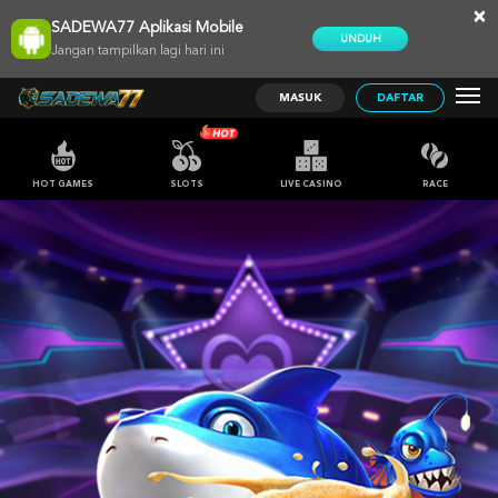
×
SADEWA77 Aplikasi Mobile
UNDUH
Jangan tampilkan lagi hari ini
MASUK
DAFTAR
HOT GAMES
SLOTS
LIVE CASINO
RACE