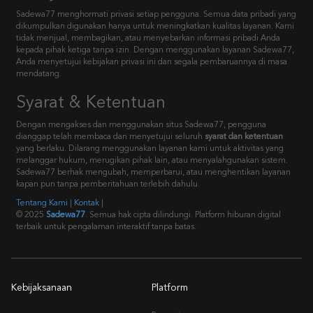
Sadewa77 menghormati privasi setiap pengguna. Semua data pribadi yang
dikumpulkan digunakan hanya untuk meningkatkan kualitas layanan. Kami
tidak menjual, membagikan, atau menyebarkan informasi pribadi Anda
kepada pihak ketiga tanpa izin. Dengan menggunakan layanan Sadewa77,
Anda menyetujui kebijakan privasi ini dan segala pembaruannya di masa
mendatang.
Syarat & Ketentuan
Dengan mengakses dan menggunakan situs Sadewa77, pengguna
dianggap telah membaca dan menyetujui seluruh
syarat dan ketentuan
yang berlaku. Dilarang menggunakan layanan kami untuk aktivitas yang
melanggar hukum, merugikan pihak lain, atau menyalahgunakan sistem.
Sadewa77 berhak mengubah, memperbarui, atau menghentikan layanan
kapan pun tanpa pemberitahuan terlebih dahulu.
Tentang Kami
|
Kontak
|
© 2025
Sadewa77
. Semua hak cipta dilindungi. Platform hiburan digital
terbaik untuk pengalaman interaktif tanpa batas.
Kebijaksanaan
Platform