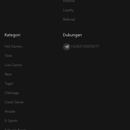
Promosi
Loyalty
Referral
Kategori
Dukungan
Hot Games
+6283135870077
Slots
Live Casino
Race
Togel
Olahraga
Crash Game
Arcade
E-Sports