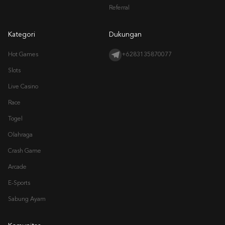
Referral
Kategori
Dukungan
Hot Games
+6283135870077
Slots
Live Casino
Race
Togel
Olahraga
Crash Game
Arcade
E-Sports
Sabung Ayam