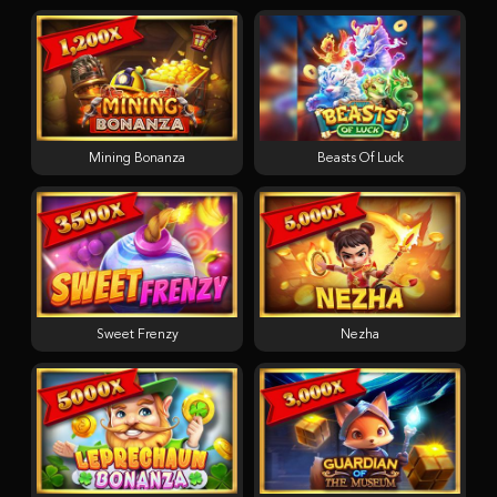
Mining Bonanza
Beasts Of Luck
Sweet Frenzy
Nezha