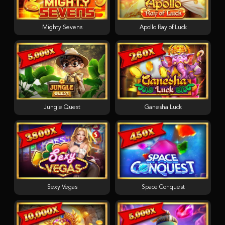
Mighty Sevens
Apollo Ray of Luck
Jungle Quest
Ganesha Luck
Sexy Vegas
Space Conquest