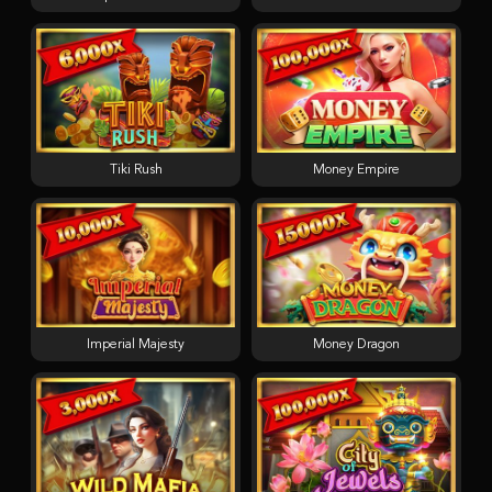
Tiki Rush
Money Empire
Imperial Majesty
Money Dragon