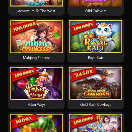
Adventure To The West
Wild Calavera
Mahjong Princess
Royal Katt
Poker Ways
Gold Rush Cowboys