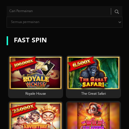
FAST SPIN
Royale House
The Great Safari