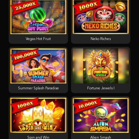
Vegas Hot Fruit
Neko Riches
Summer Splash Paradise
Fortune Jewels I
Spin and Win
Alien Smash