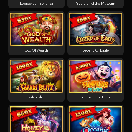
Leprechaun Bonanza
Guardian of the Museum
God Of Wealth
Legend Of Eagle
Safari Blitz
Pumpkins Go Lucky