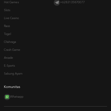
Hot Games
+6283135870077
Slots
Live Casino
Race
Togel
Olahraga
Crash Game
Arcade
E-Sports
Sabung Ayam
Komunitas
Whatsapp