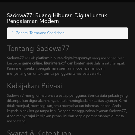
Sadewa77: Ruang Hiburan Digital untuk
Pengalaman Modern
1. General Terms and Conditions
Tentang Sadewa77
Sadewa77
adalah
platform hiburan digital terpercaya
yang menghadirkan
berbagai
game online, fitur interaktif, dan konten seru
dalam satu tempat.
Kami memberikan pengalaman bermain modern, aman, dan
menyenangkan untuk semua pengguna tanpa batas waktu.
Kebijakan Privasi
Sadewa77 menghormati privasi setiap pengguna. Semua data pribadi yang
dikumpulkan digunakan hanya untuk meningkatkan kualitas layanan. Kami
tidak menjual, membagikan, atau menyebarkan informasi pribadi Anda
kepada pihak ketiga tanpa izin. Dengan menggunakan layanan Sadewa77,
Anda menyetujui kebijakan privasi ini dan segala pembaruannya di masa
mendatang.
Syarat & Ketentuan