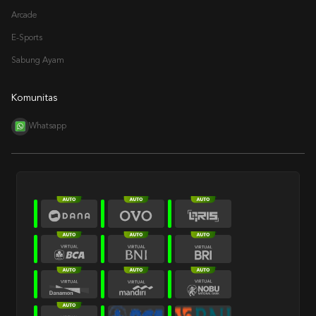
Arcade
E-Sports
Sabung Ayam
Komunitas
Whatsapp