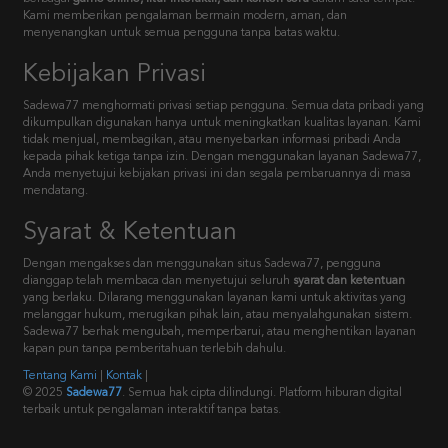
Kami memberikan pengalaman bermain modern, aman, dan
menyenangkan untuk semua pengguna tanpa batas waktu.
Kebijakan Privasi
Sadewa77 menghormati privasi setiap pengguna. Semua data pribadi yang
dikumpulkan digunakan hanya untuk meningkatkan kualitas layanan. Kami
tidak menjual, membagikan, atau menyebarkan informasi pribadi Anda
kepada pihak ketiga tanpa izin. Dengan menggunakan layanan Sadewa77,
Anda menyetujui kebijakan privasi ini dan segala pembaruannya di masa
mendatang.
Syarat & Ketentuan
Dengan mengakses dan menggunakan situs Sadewa77, pengguna
dianggap telah membaca dan menyetujui seluruh
syarat dan ketentuan
yang berlaku. Dilarang menggunakan layanan kami untuk aktivitas yang
melanggar hukum, merugikan pihak lain, atau menyalahgunakan sistem.
Sadewa77 berhak mengubah, memperbarui, atau menghentikan layanan
kapan pun tanpa pemberitahuan terlebih dahulu.
Tentang Kami
|
Kontak
|
© 2025
Sadewa77
. Semua hak cipta dilindungi. Platform hiburan digital
terbaik untuk pengalaman interaktif tanpa batas.